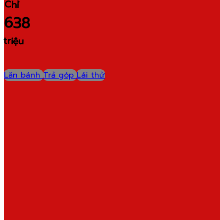
Chỉ
638
triệu
Lăn bánh
Trả góp
Lái thử