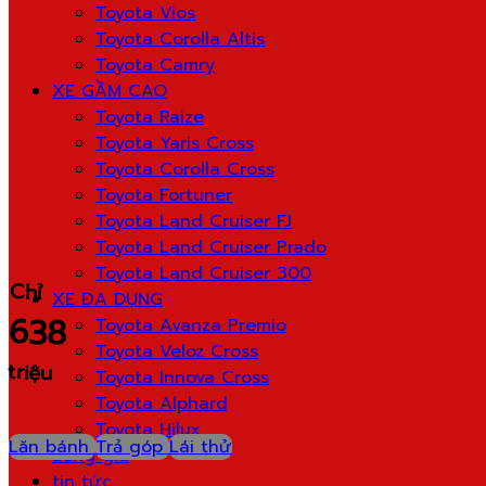
Toyota Vios
Toyota Corolla Altis
Toyota Camry
XE GẦM CAO
Toyota Raize
Toyota Yaris Cross
Toyota Corolla Cross
Toyota Fortuner
Toyota Land Cruiser FJ
Toyota Land Cruiser Prado
Toyota Land Cruiser 300
Chỉ
XE ĐA DỤNG
638
Toyota Avanza Premio
Toyota Veloz Cross
triệu
Toyota Innova Cross
Toyota Alphard
Toyota Hilux
Lăn bánh
Trả góp
Lái thử
Bảng giá
tin tức