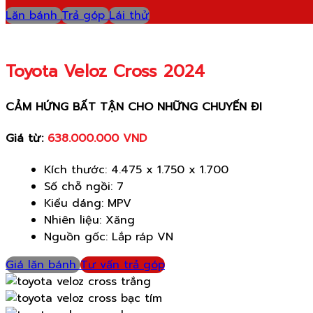
Lăn bánh
Trả góp
Lái thử
Toyota Veloz Cross 2024
CẢM HỨNG BẤT TẬN CHO NHỮNG CHUYẾN ĐI
Giá từ:
638.000.000 VND
Kích thước: 4.475 x 1.750 x 1.700
Số chỗ ngồi: 7
Kiểu dáng: MPV
Nhiên liệu: Xăng
Nguồn gốc: Lắp ráp VN
Giá lăn bánh
Tư vấn trả góp