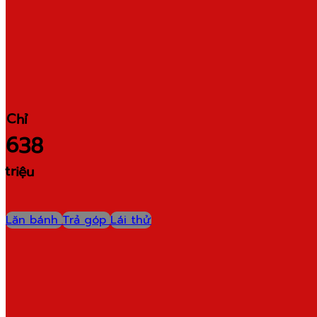
Chỉ
638
triệu
Lăn bánh
Trả góp
Lái thử