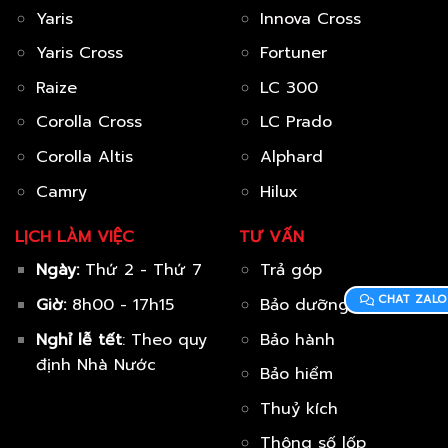
Yaris
Innova Cross
Yaris Cross
Fortuner
Raize
LC 300
Corolla Cross
LC Prado
Corolla Altis
Alphard
Camry
Hilux
LỊCH LÀM VIỆC
TƯ VẤN
Ngày:
Thứ 2 - Thứ 7
Trả góp
CHAT ZALO
Giờ:
8h00 - 17h15
Bảo dưỡng
Nghỉ lễ tết
: Theo quy
Bảo hành
định Nhà Nước
Bảo hiểm
Thuỷ kích
Thông số lốp