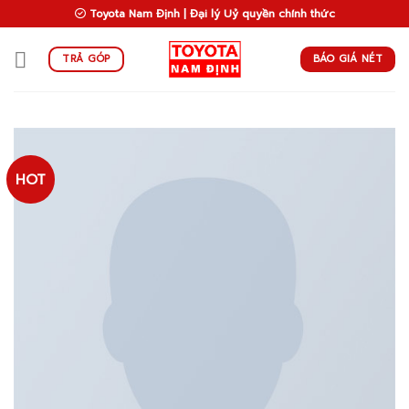
Skip
Toyota Nam Định | Đại lý Uỷ quyền chính thức
to
content
BÁO GIÁ NÉT
TRẢ GÓP
HOT