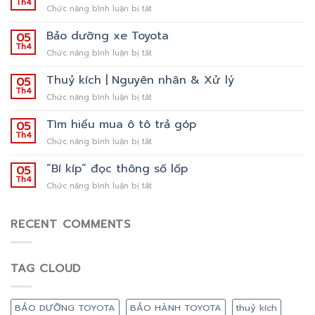
Th4
ở
Chức năng bình luận bị tắt
Chính
sách
Bảo dưỡng xe Toyota
05
bảo
Th4
ở
Chức năng bình luận bị tắt
hành
Bảo
Toyota
dưỡng
Thuỷ kích | Nguyên nhân & Xử lý
05
xe
Th4
ở
Chức năng bình luận bị tắt
Toyota
Thuỷ
kích
Tìm hiểu mua ô tô trả góp
05
|
Th4
ở
Chức năng bình luận bị tắt
Nguyên
Tìm
nhân
hiểu
“Bí kíp” đọc thông số lốp
05
&
mua
Th4
Xử
ở
Chức năng bình luận bị tắt
ô
lý
“Bí
tô
kíp”
trả
đọc
RECENT COMMENTS
góp
thông
số
lốp
TAG CLOUD
BẢO DƯỠNG TOYOTA
BẢO HÀNH TOYOTA
thuỷ kích