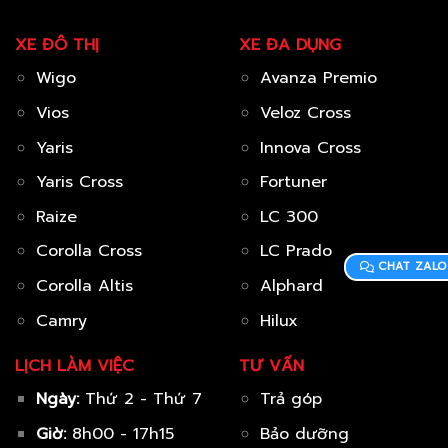
XE ĐÔ THỊ
XE ĐA DỤNG
Wigo
Avanza Premio
Vios
Veloz Cross
Yaris
Innova Cross
Yaris Cross
Fortuner
Raize
LC 300
Corolla Cross
LC Prado
CHAT ZALO
Corolla Altis
Alphard
Camry
Hilux
LỊCH LÀM VIỆC
TƯ VẤN
Ngày:
Thứ 2 - Thứ 7
Trả góp
Giờ:
8h00 - 17h15
Bảo dưỡng