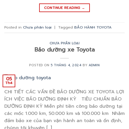
CONTINUE READING
→
Posted in
Chưa phân loại
|
Tagged
BẢO HÀNH TOYOTA
CHƯA PHÂN LOẠI
Bảo dưỡng xe Toyota
POSTED ON
5 THÁNG 4, 2024
BY
ADMIN
05
Th4
CHI TIẾT CÁC VẤN ĐỀ BẢO DƯỠNG XE TOYOTA LỢI
ÍCH VIỆC BẢO DƯỠNG ĐỊNH KỲ TIÊU CHUẨN BẢO
DƯỠNG ĐỊNH KỲ Miễn phí tiền công bảo dưỡng tại
các mốc 1.000 km, 50.000 km và 100.000 km Nhằm
đảm bảo xe của bạn vận hành an toàn và ổn định,
chúng tôi khuyên […]