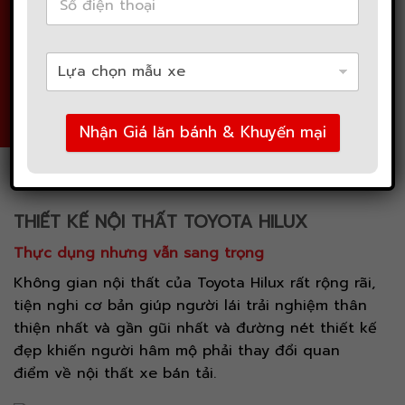
Nhận Giá lăn bánh & Khuyến mại
THIẾT KẾ NỘI THẤT TOYOTA HILUX
Thực dụng nhưng vẫn sang trọng
Không gian nội thất của Toyota Hilux rất rộng rãi,
tiện nghi cơ bản giúp người lái trải nghiệm thân
thiện nhất và gần gũi nhất và đường nét thiết kế
đẹp khiến người hâm mộ phải thay đổi quan
điểm về nội thất xe bán tải.