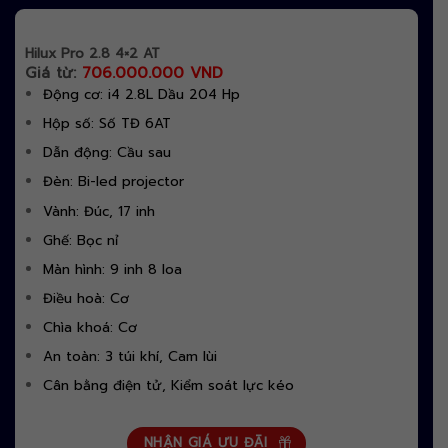
Hilux Pro 2.8 4×2 AT
Giá từ:
706.000.000 VND
Động cơ: i4 2.8L Dầu 204 Hp
Hộp số: Số TĐ 6AT
Dẫn động: Cầu sau
Đèn: Bi-led projector
Vành: Đúc, 17 inh
Ghế: Bọc nỉ
Màn hình: 9 inh 8 loa
Điều hoà: Cơ
Chìa khoá: Cơ
An toàn: 3 túi khí, Cam lùi
Cân bằng điện tử, Kiểm soát lực kéo
NHẬN GIÁ ƯU ĐÃI