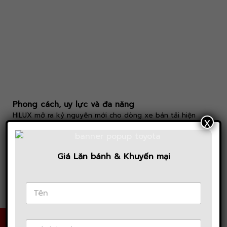
Phong cách, uy lực và đa năng
HILUX mở ra kỷ nguyên mới cho dòng xe bán tải hiện
x
đại, phong cách, uy lực và đa năng. Với từng chi tiết
được thiết kế mạnh mẽ và đầy cảm xúc, chỉ HILUX mới
có thể đem đến những cuộc chinh phục xứng tầm.
Giá Lăn bánh & Khuyến mại