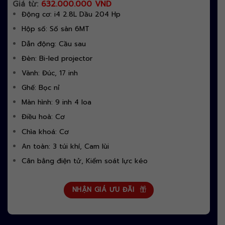
Giá từ:
632.000.000 VND
Động cơ: i4 2.8L Dầu 204 Hp
Hộp số: Số sàn 6MT
Dẫn động: Cầu sau
Đèn: Bi-led projector
Vành: Đúc, 17 inh
Ghế: Bọc nỉ
Màn hình: 9 inh 4 loa
Điều hoà: Cơ
Chìa khoá: Cơ
An toàn: 3 túi khí, Cam lùi
Cân bằng điện tử, Kiểm soát lực kéo
NHẬN GIÁ ƯU ĐÃI