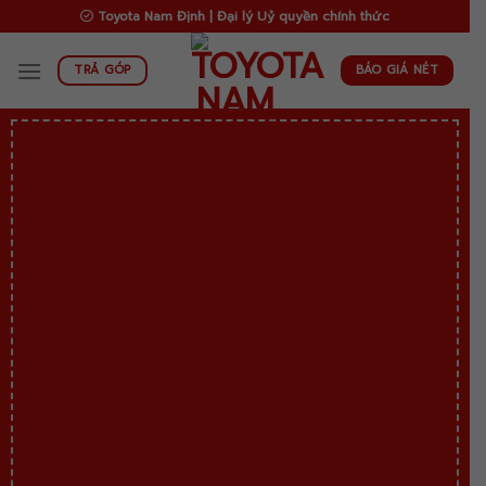
Skip
Toyota Nam Định | Đại lý Uỷ quyền chính thức
to
content
BÁO GIÁ NÉT
TRẢ GÓP
Ch
6
tri