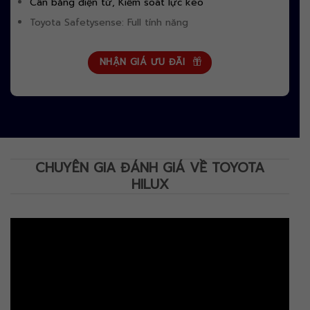
Cân bằng điện tử, Kiểm soát lực kéo
Toyota Safetysense: Full tính năng
NHẬN GIÁ ƯU ĐÃI
CHUYÊN GIA ĐÁNH GIÁ VỀ TOYOTA
HILUX