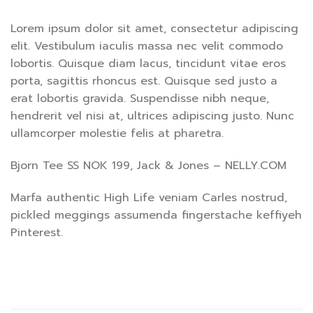
Lorem ipsum dolor sit amet, consectetur adipiscing
elit. Vestibulum iaculis massa nec velit commodo
lobortis. Quisque diam lacus, tincidunt vitae eros
porta, sagittis rhoncus est. Quisque sed justo a
erat lobortis gravida. Suspendisse nibh neque,
hendrerit vel nisi at, ultrices adipiscing justo. Nunc
ullamcorper molestie felis at pharetra.
Bjorn Tee SS NOK 199, Jack & Jones – NELLY.COM
Marfa authentic High Life veniam Carles nostrud,
pickled meggings assumenda fingerstache keffiyeh
Pinterest.