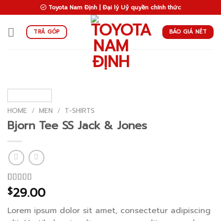
Skip
Toyota Nam Định | Đại lý Uỷ quyền chính thức
to
content
BÁO GIÁ NÉT
TRẢ GÓP
HOME
/
MEN
/
T-SHIRTS
Bjorn Tee SS Jack & Jones
29.00
Rated
2
$
3.50
out
of 5
Lorem ipsum dolor sit amet, consectetur adipiscing
based on
customer