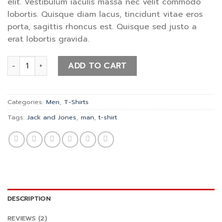
elit. Vestibulum iaculis massa nec velit commodo
ratings
lobortis. Quisque diam lacus, tincidunt vitae eros
porta, sagittis rhoncus est. Quisque sed justo a
erat lobortis gravida.
Bjorn Tee SS Jack & Jones quantity
ADD TO CART
Categories:
Men
,
T-Shirts
Tags:
Jack and Jones
,
man
,
t-shirt
DESCRIPTION
REVIEWS (2)