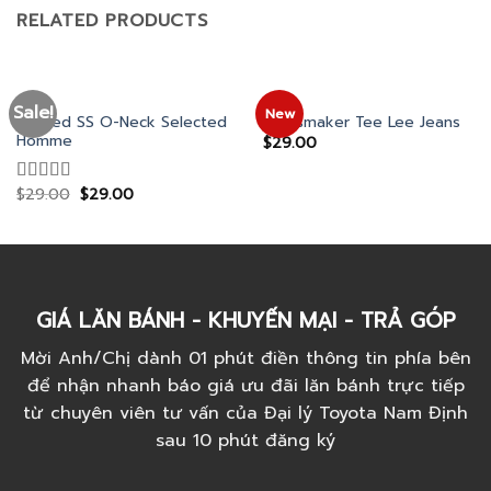
RELATED PRODUCTS
MEN
MEN
Sale!
New
Wicked SS O-Neck Selected
Jeansmaker Tee Lee Jeans
Homme
$
29.00
$
29.00
$
29.00
Rated
4.00
out
of 5
GIÁ LĂN BÁNH - KHUYẾN MẠI - TRẢ GÓP
Mời Anh/Chị dành 01 phút điền thông tin phía bên
để nhận nhanh báo giá ưu đãi lăn bánh trực tiếp
từ chuyên viên tư vấn của Đại lý Toyota Nam Định
sau 10 phút đăng ký