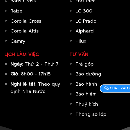
Yaris Cross
Fortuner
Raize
LC 300
Corolla Cross
LC Prado
Corolla Altis
Alphard
Camry
Hilux
LỊCH LÀM VIỆC
TƯ VẤN
Ngày:
Thứ 2 - Thứ 7
Trả góp
Giờ:
8h00 - 17h15
Bảo dưỡng
Nghỉ lễ tết
: Theo quy
Bảo hành
CHAT ZALO
định Nhà Nước
Bảo hiểm
Thuỷ kích
Thông số lốp