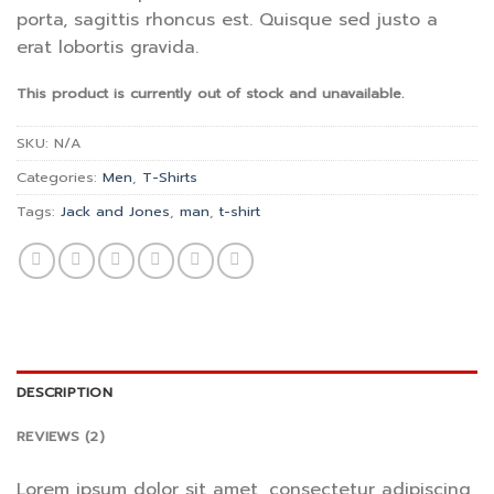
ratings
porta, sagittis rhoncus est. Quisque sed justo a
erat lobortis gravida.
This product is currently out of stock and unavailable.
SKU:
N/A
Categories:
Men
,
T-Shirts
Tags:
Jack and Jones
,
man
,
t-shirt
DESCRIPTION
REVIEWS (2)
Lorem ipsum dolor sit amet, consectetur adipiscing