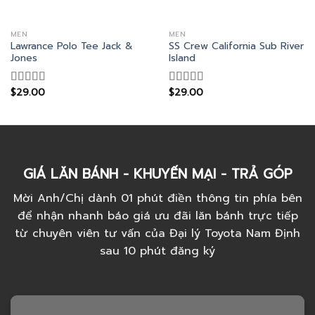
MEN
MEN
Lawrance Polo Tee Jack &
SS Crew California Sub River
Jones
Island
$
29.00
$
29.00
Rated
4.50
Rated
out of 5
3.67
out
of 5
GIÁ LĂN BÁNH - KHUYẾN MẠI - TRẢ GÓP
Mời Anh/Chị dành 01 phút điền thông tin phía bên
để nhận nhanh báo giá ưu đãi lăn bánh trực tiếp
từ chuyên viên tư vấn của Đại lý Toyota Nam Định
sau 10 phút đăng ký