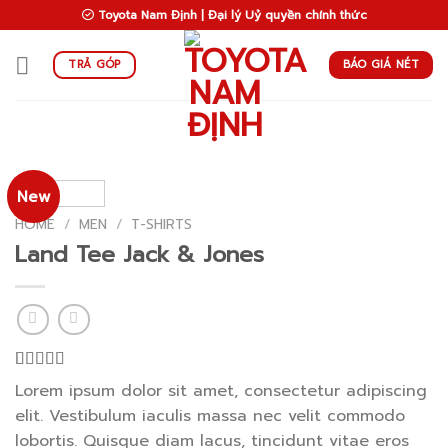
Skip
Toyota Nam Định | Đại lý Uỷ quyền chính thức
to
content
BÁO GIÁ NÉT
TRẢ GÓP
New
HOME
/
MEN
/
T-SHIRTS
Land Tee Jack & Jones
Rated
2
Lorem ipsum dolor sit amet, consectetur adipiscing
4.00
out
elit. Vestibulum iaculis massa nec velit commodo
of 5
based on
lobortis. Quisque diam lacus, tincidunt vitae eros
customer